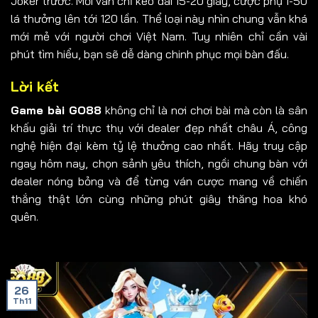
Joker trước. Mỗi ván chỉ kéo dài 15-20 giây, cược phụ 1-50
lá thưởng lên tới 120 lần. Thể loại này nhìn chung vẫn khá
mới mẻ với người chơi Việt Nam. Tuy nhiên chỉ cần vài
phút tìm hiểu, bạn sẽ dễ dàng chinh phục mọi bàn đấu.
Lời kết
Game bài GO88
không chỉ là nơi chơi bài mà còn là sân
khấu giải trí thực thụ với dealer đẹp nhất châu Á, công
nghệ hiện đại kèm tỷ lệ thưởng cao nhất. Hãy truy cập
ngay hôm nay, chọn sảnh yêu thích, ngồi chung bàn với
dealer nóng bỏng và để từng ván cược mang về chiến
thắng thật lớn cùng những phút giây thăng hoa khó
quên.
26
Th11