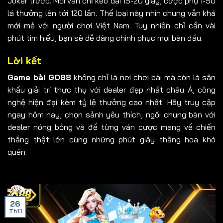
Joker trước. Mỗi ván chỉ kéo dài 15-20 giây, cược phụ 1-50
lá thưởng lên tới 120 lần. Thể loại này nhìn chung vẫn khá
mới mẻ với người chơi Việt Nam. Tuy nhiên chỉ cần vài
phút tìm hiểu, bạn sẽ dễ dàng chinh phục mọi bàn đấu.
Lời kết
Game bài GO88
không chỉ là nơi chơi bài mà còn là sân
khấu giải trí thực thụ với dealer đẹp nhất châu Á, công
nghệ hiện đại kèm tỷ lệ thưởng cao nhất. Hãy truy cập
ngay hôm nay, chọn sảnh yêu thích, ngồi chung bàn với
dealer nóng bỏng và để từng ván cược mang về chiến
thắng thật lớn cùng những phút giây thăng hoa khó
quên.
26
Th11