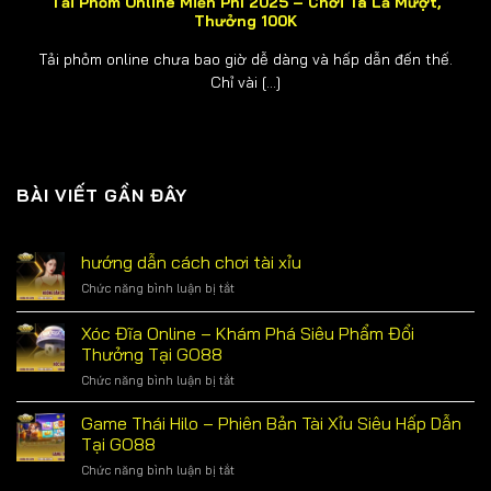
Tải Phỏm Online Miễn Phí 2025 – Chơi Tá Lả Mượt,
Thưởng 100K
Tải phỏm online chưa bao giờ dễ dàng và hấp dẫn đến thế.
Chỉ vài [...]
BÀI VIẾT GẦN ĐÂY
hướng dẫn cách chơi tài xỉu
Chức năng bình luận bị tắt
ở
hướng
dẫn
Xóc Đĩa Online – Khám Phá Siêu Phẩm Đổi
cách
Thưởng Tại GO88
chơi
Chức năng bình luận bị tắt
ở
tài
Xóc
xỉu
Đĩa
Game Thái Hilo – Phiên Bản Tài Xỉu Siêu Hấp Dẫn
Online
Tại GO88
–
Chức năng bình luận bị tắt
ở
Khám
Game