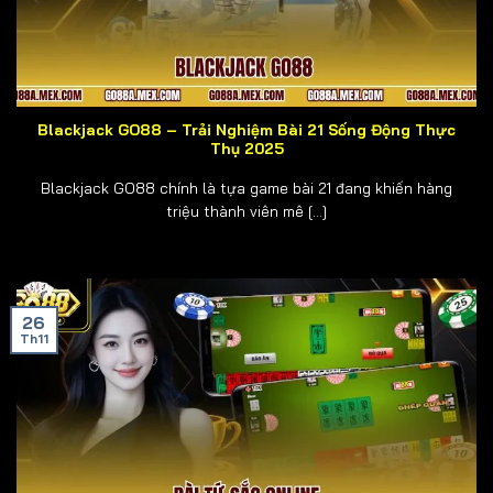
Blackjack GO88 – Trải Nghiệm Bài 21 Sống Động Thực
Thụ 2025
Blackjack GO88 chính là tựa game bài 21 đang khiến hàng
triệu thành viên mê [...]
26
Th11