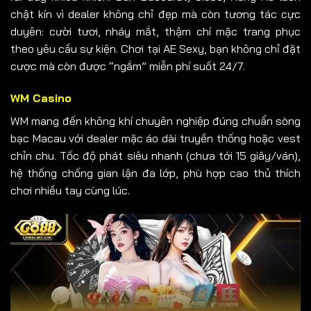
chật kín vì dealer không chỉ đẹp mà còn tương tác cực
duyên: cười tươi, nháy mắt, thậm chí mặc trang phục
theo yêu cầu sự kiện. Chơi tại AE Sexy, bạn không chỉ đặt
cược mà còn được “ngắm” miễn phí suốt 24/7.
WM Casino
WM mang đến không khí chuyên nghiệp đúng chuẩn sòng
bạc Macau với dealer mặc áo dài truyền thống hoặc vest
chỉn chu. Tốc độ phát siêu nhanh (chưa tới 15 giây/ván),
hệ thống chống gian lận đa lớp, phù hợp cao thủ thích
chơi nhiều tay cùng lúc.